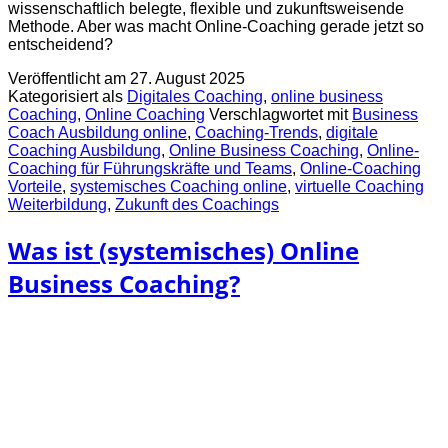
wissenschaftlich belegte, flexible und zukunftsweisende
Methode. Aber was macht Online-Coaching gerade jetzt so
entscheidend?
Veröffentlicht am
27. August 2025
Kategorisiert als
Digitales Coaching
,
online business
Coaching
,
Online Coaching
Verschlagwortet mit
Business
Coach Ausbildung online
,
Coaching-Trends
,
digitale
Coaching Ausbildung
,
Online Business Coaching
,
Online-
Coaching für Führungskräfte und Teams
,
Online-Coaching
Vorteile
,
systemisches Coaching online
,
virtuelle Coaching
Weiterbildung
,
Zukunft des Coachings
Was ist (systemisches) Online
Business Coaching?