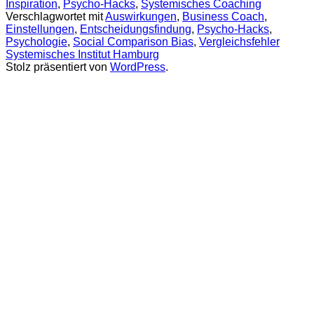
Inspiration
,
Psycho-Hacks
,
Systemisches Coaching
Verschlagwortet mit
Auswirkungen
,
Business Coach
,
Einstellungen
,
Entscheidungsfindung
,
Psycho-Hacks
,
Psychologie
,
Social Comparison Bias
,
Vergleichsfehler
Systemisches Institut Hamburg
Stolz präsentiert von
WordPress
.