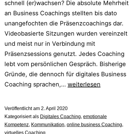
schnell (er)wachsen? Die absolute Mehrheit
an Business Coachings stellten bis dato
unangefochten die Präsenzcoachings dar.
Videobasierte Sitzungen wurden vereinzelt
und meist nur in Verbindung mit
Präsenzsessions genutzt. Jedes Coaching
lebt vom persönlichen Gespräch. Bisherige
Gründe, die dennoch für digitales Business
Mit
Coaching sprachen,…
weiterlesen
digitalem
Business
Veröffentlicht am
2. April 2020
Coaching
Kategorisiert als
Digitales Coaching
,
emotionale
durch
Kompetenz
,
Kommunikation
,
online business Coaching
,
virtuelles Coaching