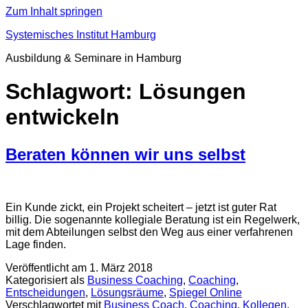
Zum Inhalt springen
Systemisches Institut Hamburg
Ausbildung & Seminare in Hamburg
Schlagwort:
Lösungen
entwickeln
Beraten können wir uns selbst
Ein Kunde zickt, ein Projekt scheitert – jetzt ist guter Rat
billig. Die sogenannte kollegiale Beratung ist ein Regelwerk,
mit dem Abteilungen selbst den Weg aus einer verfahrenen
Lage finden.
Veröffentlicht am
1. März 2018
Kategorisiert als
Business Coaching
,
Coaching
,
Entscheidungen
,
Lösungsräume
,
Spiegel Online
Verschlagwortet mit
Business Coach
,
Coaching
,
Kollegen
,