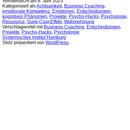
Veröffentlicht am
8. Juni 2023
Kategorisiert als
Achtsamkeit
,
Business Coaching
,
emotionale Kompetenz
,
Emotionen
,
Entscheidungen
,
kognitives Phänomen
,
Projekte
,
Psycho-Hacks
,
Psychologie
,
Ressource
,
Sunk-Cost-Effekt
,
Wahrnehmung
Verschlagwortet mit
Business Coaching
,
Entscheidungen
,
Projekte
,
Psycho-Hacks
,
Psychologie
Systemisches Institut Hamburg
Stolz präsentiert von
WordPress
.