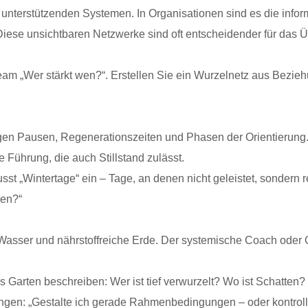
, unterstützenden Systemen. In Organisationen sind es die info
Diese unsichtbaren Netzwerke sind oft entscheidender für das
Team „Wer stärkt wen?“. Erstellen Sie ein Wurzelnetz aus Bezi
igen Pausen, Regenerationszeiten und Phasen der Orientierun
e Führung, die auch Stillstand zulässt.
st „Wintertage“ ein – Tage, an denen nicht geleistet, sondern re
sen?“
ht, Wasser und nährstoffreiche Erde. Der systemische Coach oder
ls Garten beschreiben: Wer ist tief verwurzelt? Wo ist Schatt
ungen: „Gestalte ich gerade Rahmenbedingungen – oder kontroll