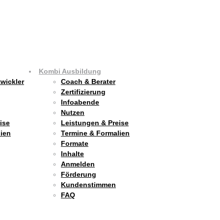
Kombi Ausbildung
wickler
Coach & Berater
Zertifizierung
Infoabende
Nutzen
ise
Leistungen & Preise
ien
Termine & Formalien
Formate
Inhalte
Anmelden
Förderung
Kundenstimmen
FAQ