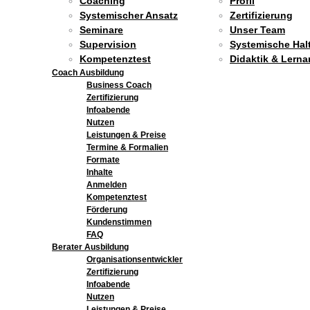
Coaching
Profil
Systemischer Ansatz
Zertifizierung
Seminare
Unser Team
Supervision
Systemische Hal
Kompetenztest
Didaktik & Lerna
Coach Ausbildung
Business Coach
Zertifizierung
Infoabende
Nutzen
Leistungen & Preise
Termine & Formalien
Formate
Inhalte
Anmelden
Kompetenztest
Förderung
Kundenstimmen
FAQ
Berater Ausbildung
Organisationsentwickler
Zertifizierung
Infoabende
Nutzen
Leistungen & Preise