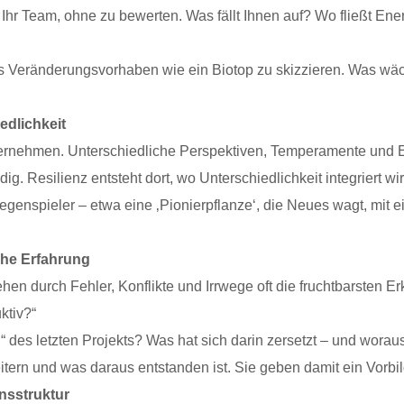
Ihr Team, ohne zu bewerten. Was fällt Ihnen auf? Wo fließt Ener
les Veränderungsvorhaben wie ein Biotop zu skizzieren. Was wäc
edlichkeit
nternehmen. Unterschiedliche Perspektiven, Temperamente und 
dig. Resilienz entsteht dort, wo Unterschiedlichkeit integriert wi
nspieler – etwa eine ‚Pionierpflanze‘, die Neues wagt, mit einem
che Erfahrung
ehen durch Fehler, Konflikte und Irrwege oft die fruchtbarsten Er
ktiv?“
 des letzten Projekts? Was hat sich darin zersetzt – und wora
ern und was daraus entstanden ist. Sie geben damit ein Vorbild
nsstruktur