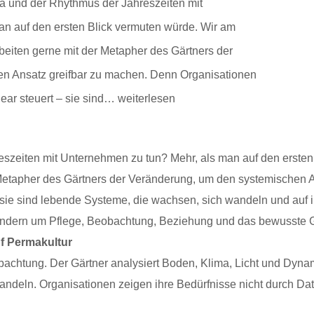
 und der Rhythmus der Jahreszeiten mit
n auf den ersten Blick vermuten würde. Wir am
beiten gerne mit der Metapher des Gärtners der
n Ansatz greifbar zu machen. Denn Organisationen
Gärtner
ear steuert – sie sind…
weiterlesen
der
Veränderung
zeiten mit Unternehmen zu tun? Mehr, als man auf den ersten
 Metapher des Gärtners der Veränderung, um den systemischen 
– sie sind lebende Systeme, die wachsen, sich wandeln und auf
, sondern um Pflege, Beobachtung, Beziehung und das bewusste
uf Permakultur
obachtung. Der Gärtner analysiert Boden, Klima, Licht und Dynam
handeln. Organisationen zeigen ihre Bedürfnisse nicht durch Da