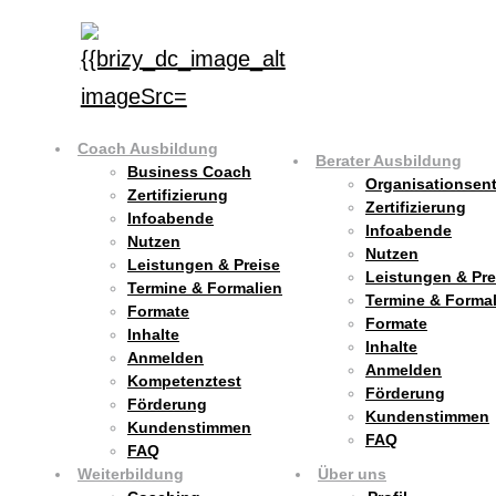
Coach Ausbildung
Berater Ausbildung
Business Coach
Organisationsent
Zertifizierung
Zertifizierung
Infoabende
Infoabende
Nutzen
Nutzen
Leistungen & Preise
Leistungen & Pre
Termine & Formalien
Termine & Formal
Formate
Formate
Inhalte
Inhalte
Anmelden
Anmelden
Kompetenztest
Förderung
Förderung
Kundenstimmen
Kundenstimmen
FAQ
FAQ
Weiterbildung
Über uns