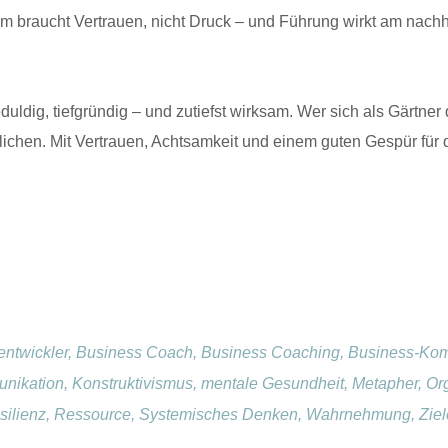
um braucht Vertrauen, nicht Druck – und Führung wirkt am nachh
geduldig, tiefgründig – und zutiefst wirksam. Wer sich als Gärtne
glichen. Mit Vertrauen, Achtsamkeit und einem guten Gespür fü
nsentwickler, Business Coach, Business Coaching, Business-Ko
ikation, Konstruktivismus, mentale Gesundheit, Metapher, Or
 Resilienz, Ressource, Systemisches Denken, Wahrnehmung, Ziel