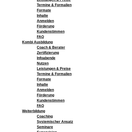
Termine & Formalien
Formate
Inhalte
Anmelden
Förderung
Kundenstimmen
FAQ
Kombi Ausbildung
Coach & Berater
Zertifizierung
Infoabende
Nutzen
Leistungen & Preise
Termine & Formalien
Formate
Inhalte
Anmelden
Förderung
Kundenstimmen
FAQ
Weiterbildung
Coaching
Systemischer Ansatz
Seminare