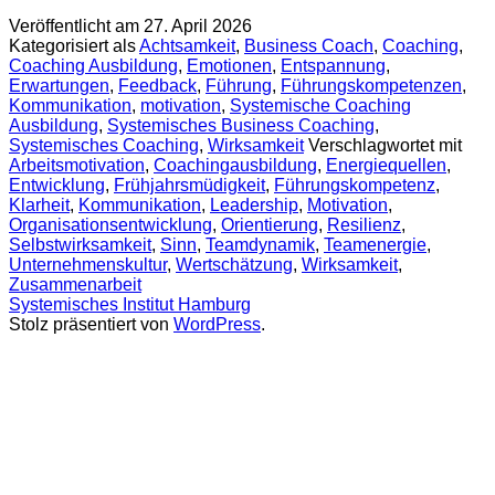
Veröffentlicht am
27. April 2026
Kategorisiert als
Achtsamkeit
,
Business Coach
,
Coaching
,
Coaching Ausbildung
,
Emotionen
,
Entspannung
,
Erwartungen
,
Feedback
,
Führung
,
Führungskompetenzen
,
Kommunikation
,
motivation
,
Systemische Coaching
Ausbildung
,
Systemisches Business Coaching
,
Systemisches Coaching
,
Wirksamkeit
Verschlagwortet mit
Arbeitsmotivation
,
Coachingausbildung
,
Energiequellen
,
Entwicklung
,
Frühjahrsmüdigkeit
,
Führungskompetenz
,
Klarheit
,
Kommunikation
,
Leadership
,
Motivation
,
Organisationsentwicklung
,
Orientierung
,
Resilienz
,
Selbstwirksamkeit
,
Sinn
,
Teamdynamik
,
Teamenergie
,
Unternehmenskultur
,
Wertschätzung
,
Wirksamkeit
,
Zusammenarbeit
Systemisches Institut Hamburg
Stolz präsentiert von
WordPress
.