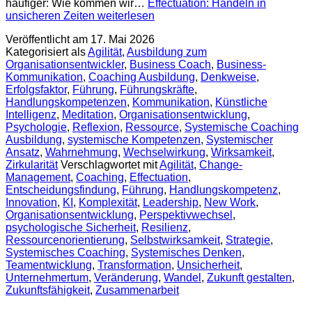
häufiger: Wie kommen wir…
Effectuation: Handeln in
unsicheren Zeiten
weiterlesen
Veröffentlicht am
17. Mai 2026
Kategorisiert als
Agilität
,
Ausbildung zum
Organisationsentwickler
,
Business Coach
,
Business-
Kommunikation
,
Coaching Ausbildung
,
Denkweise
,
Erfolgsfaktor
,
Führung
,
Führungskräfte
,
Handlungskompetenzen
,
Kommunikation
,
Künstliche
Intelligenz
,
Meditation
,
Organisationsentwicklung
,
Psychologie
,
Reflexion
,
Ressource
,
Systemische Coaching
Ausbildung
,
systemische Kompetenzen
,
Systemischer
Ansatz
,
Wahrnehmung
,
Wechselwirkung
,
Wirksamkeit
,
Zirkularität
Verschlagwortet mit
Agilität
,
Change-
Management
,
Coaching
,
Effectuation
,
Entscheidungsfindung
,
Führung
,
Handlungskompetenz
,
Innovation
,
KI
,
Komplexität
,
Leadership
,
New Work
,
Organisationsentwicklung
,
Perspektivwechsel
,
psychologische Sicherheit
,
Resilienz
,
Ressourcenorientierung
,
Selbstwirksamkeit
,
Strategie
,
Systemisches Coaching
,
Systemisches Denken
,
Teamentwicklung
,
Transformation
,
Unsicherheit
,
Unternehmertum
,
Veränderung
,
Wandel
,
Zukunft gestalten
,
Zukunftsfähigkeit
,
Zusammenarbeit