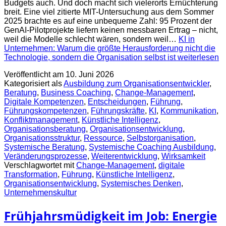
Budgets auch. Und doch macht sich vielerorts Ernüchterung
breit. Eine viel zitierte MIT-Untersuchung aus dem Sommer
2025 brachte es auf eine unbequeme Zahl: 95 Prozent der
GenAI-Pilotprojekte liefern keinen messbaren Ertrag – nicht,
weil die Modelle schlecht wären, sondern weil…
KI in
Unternehmen: Warum die größte Herausforderung nicht die
Technologie, sondern die Organisation selbst ist
weiterlesen
Veröffentlicht am
10. Juni 2026
Kategorisiert als
Ausbildung zum Organisationsentwickler
,
Beratung
,
Business Coaching
,
Change-Management
,
Digitale Kompetenzen
,
Entscheidungen
,
Führung
,
Führungskompetenzen
,
Führungskräfte
,
KI
,
Kommunikation
,
Konfliktmanagement
,
Künstliche Intelligenz
,
Organisationsberatung
,
Organisationsentwicklung
,
Organisationsstruktur
,
Ressource
,
Selbstorganisation
,
Systemische Beratung
,
Systemische Coaching Ausbildung
,
Veränderungsprozesse
,
Weiterentwicklung
,
Wirksamkeit
Verschlagwortet mit
Change-Management
,
digitale
Transformation
,
Führung
,
Künstliche Intelligenz
,
Organisationsentwicklung
,
Systemisches Denken
,
Unternehmenskultur
Frühjahrsmüdigkeit im Job: Energie