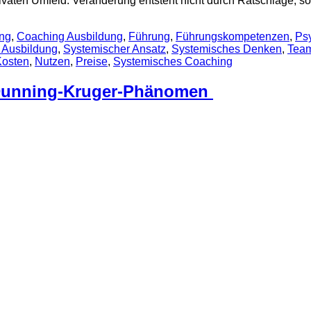
rivaten Umfeld. Veränderung entsteht nicht durch Ratschläge
ng
,
Coaching Ausbildung
,
Führung
,
Führungskompetenzen
,
Ps
 Ausbildung
,
Systemischer Ansatz
,
Systemisches Denken
,
Team
Kosten
,
Nutzen
,
Preise
,
Systemisches Coaching
s Dunning-Kruger-Phänomen