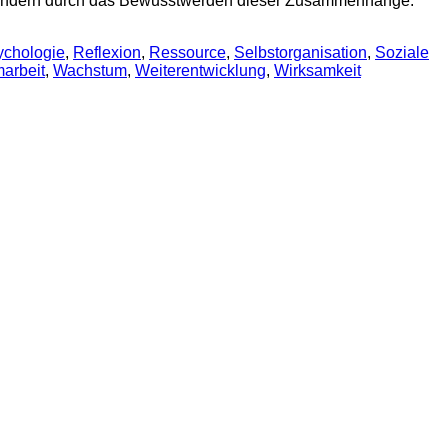
, sondern durch das Bewusstwerden dieser Zusammenhänge.
ychologie
,
Reflexion
,
Ressource
,
Selbstorganisation
,
Soziale
arbeit
,
Wachstum
,
Weiterentwicklung
,
Wirksamkeit