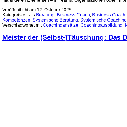
mit anderen Elementen – in Teams, Organisationen oder im p
Veröffentlicht am
12. Oktober 2025
Kategorisiert als
Beratung
,
Business Coach
,
Business Coachi
Kompetenzen
,
Systemische Beratung
,
Systemische Coaching
Verschlagwortet mit
Coachingansätze
,
Coachingausbildung
,
Meister der (Selbst-)Täuschung: Da