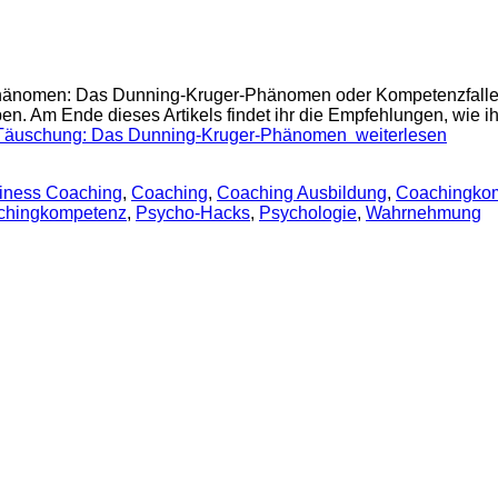
Phänomen: Das Dunning-Kruger-Phänomen oder Kompetenzfalle 
en. Am Ende dieses Artikels findet ihr die Empfehlungen, wie i
t-)Täuschung: Das Dunning-Kruger-Phänomen
weiterlesen
iness Coaching
,
Coaching
,
Coaching Ausbildung
,
Coachingko
chingkompetenz
,
Psycho-Hacks
,
Psychologie
,
Wahrnehmung