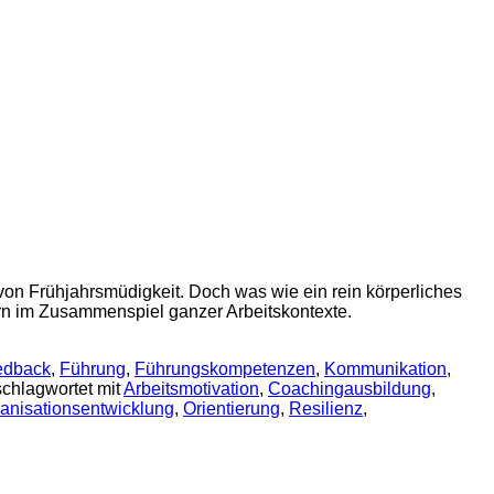
 von Frühjahrsmüdigkeit. Doch was wie ein rein körperliches
dern im Zusammenspiel ganzer Arbeitskontexte.
edback
,
Führung
,
Führungskompetenzen
,
Kommunikation
,
chlagwortet mit
Arbeitsmotivation
,
Coachingausbildung
,
anisationsentwicklung
,
Orientierung
,
Resilienz
,