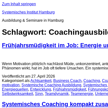
Zum Inhalt springen
Systemisches Institut Hamburg
Ausbildung & Seminare in Hamburg
Schlagwort:
Coachingausbi
Frühjahrsmüdigkeit im Job: Energie u
Wenn Motivation plötzlich nachlässt Müde, unkonzentriert, ant
Phänomen wirkt, hat im Job oft tiefere Ursachen. Ein systemi
Veröffentlicht am
27. April 2026
Kategorisiert als
Achtsamkeit
,
Business Coach
,
Coaching
,
Coa
motivation
,
Systemische Coaching Ausbildung
,
Systemisches
Energiequellen
,
Entwicklung
,
Frühjahrsmüdigkeit
,
Führungsk
Selbstwirksamkeit
,
Sinn
,
Teamdynamik
,
Teamenergie
,
Untern
Systemisches Coaching kompakt zu