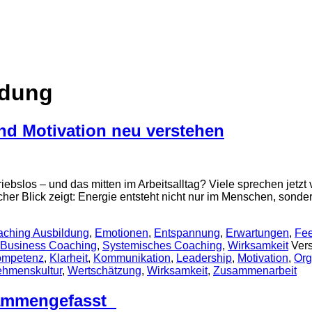
ldung
nd Motivation neu verstehen
riebslos – und das mitten im Arbeitsalltag? Viele sprechen jetzt
scher Blick zeigt: Energie entsteht nicht nur im Menschen, son
ching Ausbildung
,
Emotionen
,
Entspannung
,
Erwartungen
,
Fe
 Business Coaching
,
Systemisches Coaching
,
Wirksamkeit
Vers
ompetenz
,
Klarheit
,
Kommunikation
,
Leadership
,
Motivation
,
Org
ehmenskultur
,
Wertschätzung
,
Wirksamkeit
,
Zusammenarbeit
sammengefasst