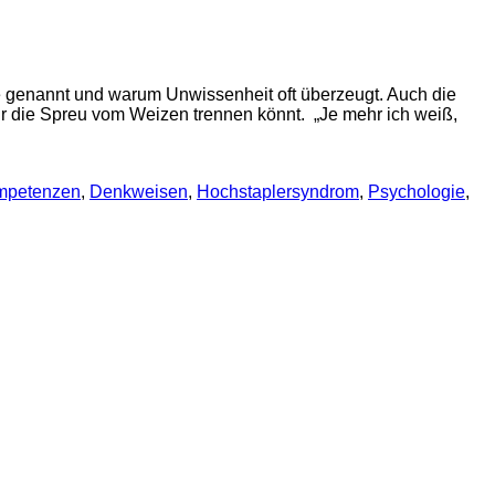
genannt und warum Unwissenheit oft überzeugt. Auch die
hr die Spreu vom Weizen trennen könnt. „Je mehr ich weiß,
mpetenzen
,
Denkweisen
,
Hochstaplersyndrom
,
Psychologie
,