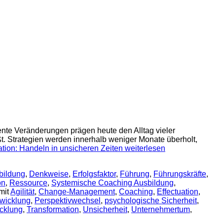
nte Veränderungen prägen heute den Alltag vieler
. Strategien werden innerhalb weniger Monate überholt,
ation: Handeln in unsicheren Zeiten
weiterlesen
bildung
,
Denkweise
,
Erfolgsfaktor
,
Führung
,
Führungskräfte
,
on
,
Ressource
,
Systemische Coaching Ausbildung
,
mit
Agilität
,
Change-Management
,
Coaching
,
Effectuation
,
twicklung
,
Perspektivwechsel
,
psychologische Sicherheit
,
cklung
,
Transformation
,
Unsicherheit
,
Unternehmertum
,