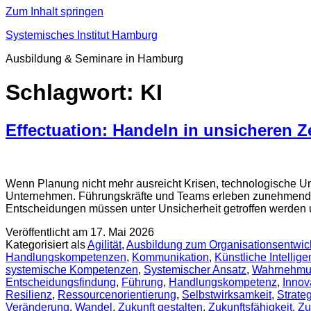
Zum Inhalt springen
Systemisches Institut Hamburg
Ausbildung & Seminare in Hamburg
Schlagwort:
KI
Effectuation: Handeln in unsicheren Z
Wenn Planung nicht mehr ausreicht Krisen, technologische Um
Unternehmen. Führungskräfte und Teams erleben zunehmend Si
Entscheidungen müssen unter Unsicherheit getroffen werden
Veröffentlicht am
17. Mai 2026
Kategorisiert als
Agilität
,
Ausbildung zum Organisationsentwic
Handlungskompetenzen
,
Kommunikation
,
Künstliche Intellige
systemische Kompetenzen
,
Systemischer Ansatz
,
Wahrnehm
Entscheidungsfindung
,
Führung
,
Handlungskompetenz
,
Innov
Resilienz
,
Ressourcenorientierung
,
Selbstwirksamkeit
,
Strate
Veränderung
,
Wandel
,
Zukunft gestalten
,
Zukunftsfähigkeit
,
Zu