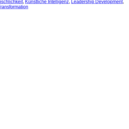
schlichkeit
,
Künstliche Intelligenz
,
Leadership Development
,
ransformation