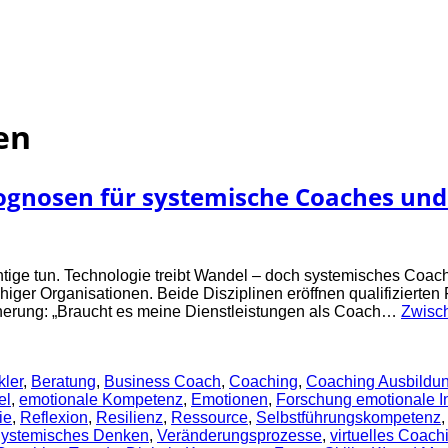
en
rognosen für systemische Coaches und
htige tun. Technologie treibt Wandel – doch systemisches Coac
higer Organisationen. Beide Disziplinen eröffnen qualifizierten
icherung: „Braucht es meine Dienstleistungen als Coach…
Zwisch
kler
,
Beratung
,
Business Coach
,
Coaching
,
Coaching Ausbildu
el
,
emotionale Kompetenz
,
Emotionen
,
Forschung emotionale In
ie
,
Reflexion
,
Resilienz
,
Ressource
,
Selbstführungskompetenz
ystemisches Denken
,
Veränderungsprozesse
,
virtuelles Coach