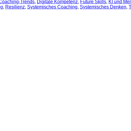
Coaching-Trends
,
Digitale Kompetenz
,
Future Skills
,
KI und Men
ng
,
Resilienz
,
Systemisches Coaching
,
Systemisches Denken
,
T