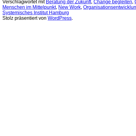
Verschlagwortet mit
Beratung der Zukunft
,
Change begleiten
,
Menschen im Mittelpunkt
,
New Work
,
Organisationsentwicklu
Systemisches Institut Hamburg
Stolz präsentiert von
WordPress
.