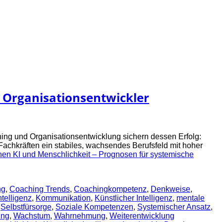
 Organisationsentwickler
hing und Organisationsentwicklung sichern dessen Erfolg:
 Fachkräften ein stabiles, wachsendes Berufsfeld mit hoher
en KI und Menschlichkeit – Prognosen für systemische
ng
,
Coaching Trends
,
Coachingkompetenz
,
Denkweise
,
telligenz
,
Kommunikation
,
Künstlicher Intelligenz
,
mentale
,
Selbstfürsorge
,
Soziale Kompetenzen
,
Systemischer Ansatz
,
ing
,
Wachstum
,
Wahrnehmung
,
Weiterentwicklung