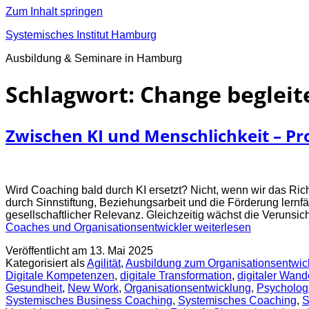
Zum Inhalt springen
Systemisches Institut Hamburg
Ausbildung & Seminare in Hamburg
Schlagwort:
Change begleit
Zwischen KI und Menschlichkeit – P
Wird Coaching bald durch KI ersetzt? Nicht, wenn wir das Ric
durch Sinnstiftung, Beziehungsarbeit und die Förderung lernfä
gesellschaftlicher Relevanz. Gleichzeitig wächst die Veruns
Coaches und Organisationsentwickler
weiterlesen
Veröffentlicht am
13. Mai 2025
Kategorisiert als
Agilität
,
Ausbildung zum Organisationsentwic
Digitale Kompetenzen
,
digitale Transformation
,
digitaler Wand
Gesundheit
,
New Work
,
Organisationsentwicklung
,
Psycholog
Systemisches Business Coaching
,
Systemisches Coaching
,
S