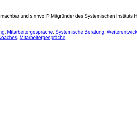
pt machbar und sinnvoll? Mitgründer des Systemischen Instituts
ng
,
Mitarbeitergespräche
,
Systemische Beratung
,
Weiterentwic
Coaches
,
Mitarbeitergespräche