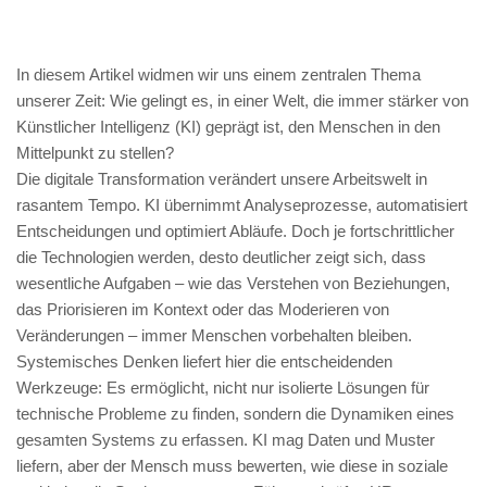
die
Rückkehr
zur
In diesem Artikel widmen wir uns einem zentralen Thema
Menschlichkeit:
unserer Zeit: Wie gelingt es, in einer Welt, die immer stärker von
Wie
Künstlicher Intelligenz (KI) geprägt ist, den Menschen in den
systemische
Mittelpunkt zu stellen?
Kompetenzen
Die digitale Transformation verändert unsere Arbeitswelt in
den
rasantem Tempo. KI übernimmt Analyseprozesse, automatisiert
digitalen
Entscheidungen und optimiert Abläufe. Doch je fortschrittlicher
Wandel
die Technologien werden, desto deutlicher zeigt sich, dass
gestalten.
wesentliche Aufgaben – wie das Verstehen von Beziehungen,
das Priorisieren im Kontext oder das Moderieren von
Veränderungen – immer Menschen vorbehalten bleiben.
Systemisches Denken liefert hier die entscheidenden
Werkzeuge: Es ermöglicht, nicht nur isolierte Lösungen für
technische Probleme zu finden, sondern die Dynamiken eines
gesamten Systems zu erfassen. KI mag Daten und Muster
liefern, aber der Mensch muss bewerten, wie diese in soziale