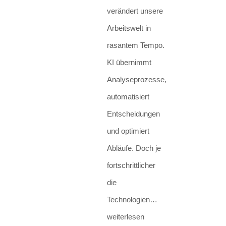
verändert unsere
Arbeitswelt in
rasantem Tempo.
KI übernimmt
Analyseprozesse,
automatisiert
Entscheidungen
und optimiert
Abläufe. Doch je
fortschrittlicher
die
Künstliche
Technologien…
Intelligenz
weiterlesen
und